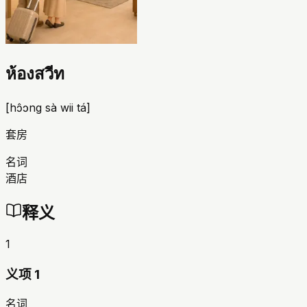
ห้องสวีท
[
hɔ̂ɔng sà wii tá
]
套房
名词
酒店
释义
1
义项 1
名词