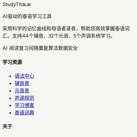
StudyThai.ai
AI驱动的泰语学习工具
采用科学的记忆曲线和母语者录音，帮助您高效掌握泰语词
汇。支持44个辅音、32个元音、5个声调系统学习。
AI 阅读复习
间隔重复算法
数据安全
学习资源
语法中心
辅音表
元音表
声调规则
学习博客
泰语词典
关于