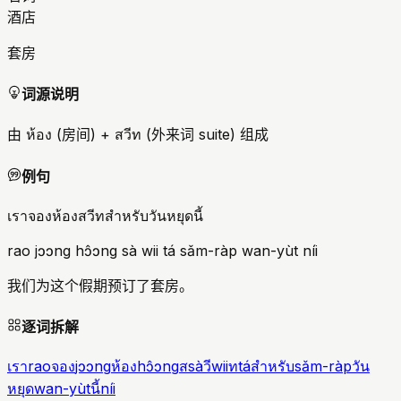
酒店
套房
词源说明
由 ห้อง (房间) + สวีท (外来词 suite) 组成
例句
เราจองห้องสวีทสำหรับวันหยุดนี้
rao jɔɔng hɔ̂ɔng sà wii tá sǎm-ràp wan-yùt níi
我们为这个假期预订了套房。
逐词拆解
เรา
rao
จอง
jɔɔng
ห้อง
hɔ̂ɔng
ส
sà
วี
wii
ท
tá
สำหรับ
sǎm-ràp
วัน
หยุด
wan-yùt
นี้
níi