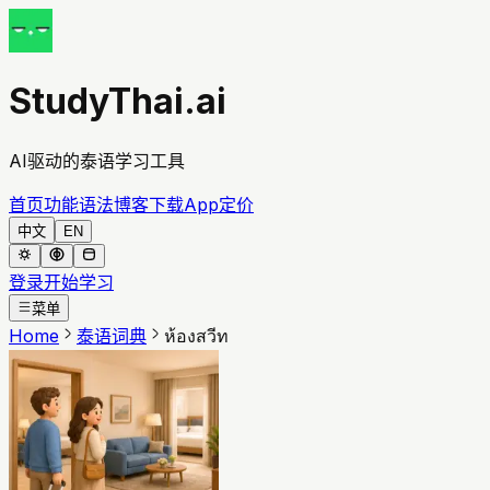
StudyThai.ai
AI驱动的泰语学习工具
首页
功能
语法
博客
下载App
定价
中文
EN
登录
开始学习
菜单
Home
泰语词典
ห้องสวีท