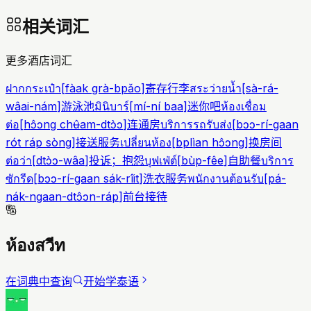
相关词汇
更多酒店词汇
ฝากกระเป๋า
[
fàak grà-bpǎo
]
寄存行李
สระว่ายน้ำ
[
sà-rá-
wâai-nám
]
游泳池
มินิบาร์
[
mí-ní baa
]
迷你吧
ห้องเชื่อม
ต่อ
[
hɔ̂ɔng chʉ̂am-dtɔ̀ɔ
]
连通房
บริการรถรับส่ง
[
bɔɔ-rí-gaan
rót ráp sòng
]
接送服务
เปลี่ยนห้อง
[
bplìan hɔ̂ɔng
]
换房间
ต่อว่า
[
dtɔ̀ɔ-wâa
]
投诉；抱怨
บุฟเฟ่ต์
[
bùp-fêe
]
自助餐
บริการ
ซักรีด
[
bɔɔ-rí-gaan sák-rîit
]
洗衣服务
พนักงานต้อนรับ
[
pá-
nák-ngaan-dtɔ̂ɔn-ráp
]
前台接待
ห้องสวีท
在词典中查询
开始学泰语