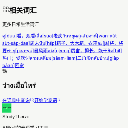
相关词汇
更多日常生活词汇
ดู
[
duu
]
看，观看
เสือ
[
sʉ̌a
]
老虎
วันหยุดสุดสัปดาห์
[
wan-yùt
sùt-sàp-daa
]
周末
หีบ
[
hìip
]
箱子，大木箱，衣箱
จะ
[
jà
]
将，将
要
พายุ
[
paa-yú
]
暴风雨
เก่ง
[
gèeng
]
厉害，擅长，能干
ฮิต
[
hít
]
热门；受欢迎
สามเหลี่ยม
[
sǎam-lìam
]
三角形
กลับบ้าน
[
glàp
bâan
]
回家
ว่างเมื่อไหร่
在词典中查询
开始学泰语
StudyThai.ai
AI驱动的泰语学习工具