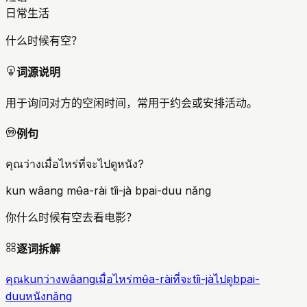
日常生活
什么时候有空？
词源说明
用于询问对方的空闲时间，常用于约会或安排活动。
例句
คุณว่างเมื่อไหร่ที่จะไปดูหนัง?
kun wâang mʉ̂a-rài tîi-jà bpai-duu nǎng
你什么时候有空去看电影？
逐词拆解
คุณ
kun
ว่าง
wâang
เมื่อไหร่
mʉ̂a-rài
ที่จะ
tîi-jà
ไปดู
bpai-
duu
หนัง
nǎng