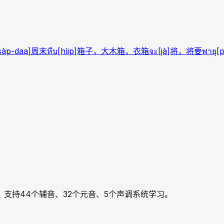
sàp-daa
]
周末
หีบ
[
hìip
]
箱子，大木箱，衣箱
จะ
[
jà
]
将，将要
พายุ
[
p
支持44个辅音、32个元音、5个声调系统学习。