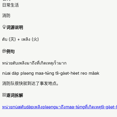
日常生活
消防
词源说明
ดับ (灭) + เพลิง (火)
例句
หน่วยดับเพลิงมาถึงที่เกิดเหตุเร็วมาก
nùai dàp pləəng maa-tʉ̌ng tîi-gə̀ət-hèet reo mâak
消防队很快就到达了事发地点。
逐词拆解
หน่วย
nùai
ดับ
dàp
เพลิง
pləəng
มาถึง
maa-tʉ̌ng
ที่เกิดเหตุ
tîi-gə̀ət