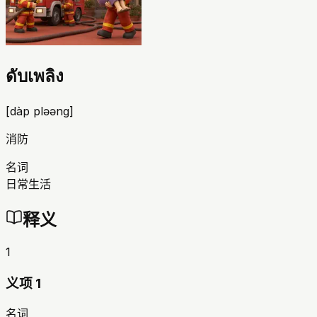
ดับเพลิง
[
dàp pləəng
]
消防
名词
日常生活
释义
1
义项 1
名词