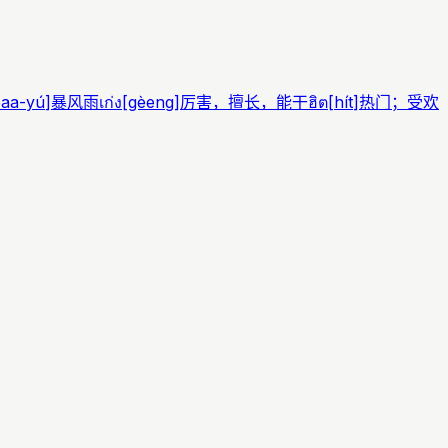
aa-yú
]
暴风雨
เก่ง
[
gèeng
]
厉害，擅长，能干
ฮิต
[
hít
]
热门；受欢