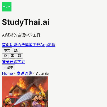
StudyThai.ai
AI驱动的泰语学习工具
首页
功能
语法
博客
下载App
定价
中文
EN
登录
开始学习
菜单
Home
泰语词典
ดับเพลิง