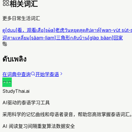
相关词汇
更多日常生活词汇
ดู
[
duu
]
看，观看
เสือ
[
sʉ̌a
]
老虎
วันหยุดสุดสัปดาห์
[
wan-yùt sùt-
迎
สามเหลี่ยม
[
sǎam-lìam
]
三角形
กลับบ้าน
[
glàp bâan
]
回家
ดับเพลิง
在词典中查询
开始学泰语
StudyThai.ai
AI驱动的泰语学习工具
采用科学的记忆曲线和母语者录音，帮助您高效掌握泰语词汇。
AI 阅读复习
间隔重复算法
数据安全