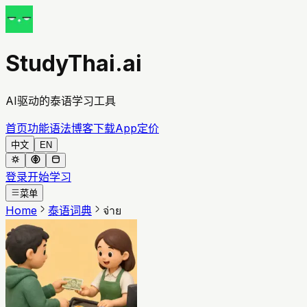
StudyThai.ai
AI驱动的泰语学习工具
首页
功能
语法
博客
下载App
定价
中文
EN
登录
开始学习
菜单
Home
泰语词典
จ่าย