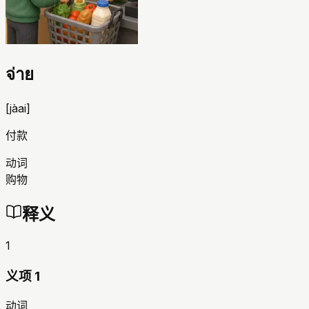
จ่าย
[
jàai
]
付款
动词
购物
释义
1
义项 1
动词