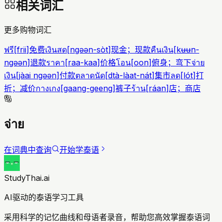
相关词汇
更多购物词汇
ฟรี
[
frii
]
免费
เงินสด
[
ngəən-sòt
]
现金；现款
คืนเงิน
[
kʉʉn-
ngəən
]
退款
ราคา
[
raa-kaa
]
价格
โอน
[
oon
]
俯身；弯下
จ่าย
เงิน
[
jàai ngəən
]
付款
ตลาดนัด
[
dtà-làat-nát
]
集市
ลด
[
lót
]
打
折；减价
กางเกง
[
gaang-geeng
]
裤子
ร้าน
[
ráan
]
店；商店
จ่าย
在词典中查询
开始学泰语
StudyThai.ai
AI驱动的泰语学习工具
采用科学的记忆曲线和母语者录音，帮助您高效掌握泰语词