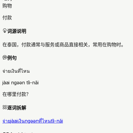
购物
付款
词源说明
在泰国，付款通常与服务或商品直接相关，常用在购物时。
例句
จ่ายเงินที่ไหน
jàai ngəən tîi-nǎi
在哪里付款？
逐词拆解
จ่าย
jàai
เงิน
ngəən
ที่ไหน
tîi-nǎi