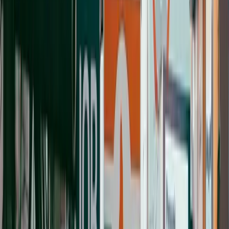
你的学习进度、薄弱词、待复习单词，每次回复都基于"它知
道你学到哪里了"。
为什么必试
：让 AI 老师从"通用聊天"升级到"因人而异的个
性化教学"。5 个 learner tools 自动注入对话，3 种聊天风格
（Free / Learning / Teaching）适配不同场景。
入口
：
/tutor
→ 齿轮 → StudyThai Memory toggle（Pro
专属）
📖
完整介绍：AI 老师记住你的学习历程
3. 📖 AI 阅读批改重大升级（3 月 Mobile 优化 + 流
式生成）
33 个预设场景，AI 用你待复习的单词作素材实时生成 5-8 句
泰文短文 + 5 道阅读理解题
。Pro 用户可自定义场景
prompt。
3 月升级亮点
：