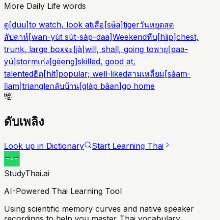
More Daily Life words
ดู
[
duu
]
to watch, look at
เสือ
[
sʉ̌a
]
tiger
วันหยุดสุด
สัปดาห์
[
wan-yùt sùt-sàp-daa
]
Weekend
หีบ
[
hìip
]
chest,
trunk, large box
จะ
[
jà
]
will, shall, going to
พายุ
[
paa-
yú
]
storm
เก่ง
[
gèeng
]
skilled, good at,
talented
ฮิต
[
hít
]
popular; well-liked
สามเหลี่ยม
[
sǎam-
lìam
]
triangle
กลับบ้าน
[
glàp bâan
]
go home
ดับเพลิง
Look up in Dictionary
Start Learning Thai
StudyThai.ai
AI-Powered Thai Learning Tool
Using scientific memory curves and native speaker
recordings to help you master Thai vocabulary