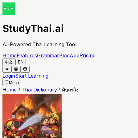
StudyThai.ai
AI-Powered Thai Learning Tool
Home
Features
Grammar
Blog
App
Pricing
中文
EN
Login
Start Learning
Menu
Home
Thai Dictionary
ดับเพลิง