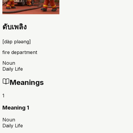
ดับเพลิง
[
dàp pləəng
]
fire department
Noun
Daily Life
Meanings
1
Meaning 1
Noun
Daily Life