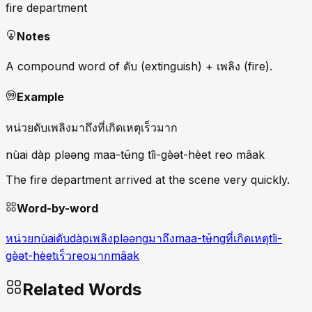
fire department
Notes
A compound word of ดับ (extinguish) + เพลิง (fire).
Example
หน่วยดับเพลิงมาถึงที่เกิดเหตุเร็วมาก
nùai dàp pləəng maa-tʉ̌ng tîi-gə̀ət-hèet reo mâak
The fire department arrived at the scene very quickly.
Word-by-word
หน่วย
nùai
ดับ
dàp
เพลิง
pləəng
มาถึง
maa-tʉ̌ng
ที่เกิดเหตุ
tîi-
gə̀ət-hèet
เร็ว
reo
มาก
mâak
Related Words